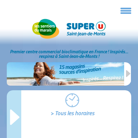
Panneau de gestion des cookies
Premier centre commercial bioclimatique en France !
Inspirés…
respirez à Saint-Jean-de-Monts !
> Tous les horaires