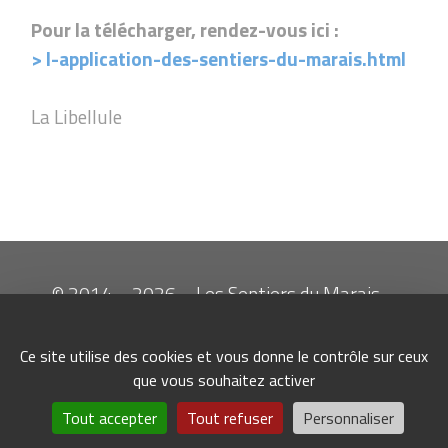
Pour la télécharger, rendez-vous ici :
> l-application-des-sentiers-du-marais.html
La Libellule
© 2014 – 2026 – Les Sentiers du Marais –
Super U Saint-Jean-de-Monts
Plan du site
|
Contact
|
Ce site utilise des cookies et vous donne le contrôle sur ceux
Mentions légales
|
que vous souhaitez activer
Site web : Renke Communication
Tout accepter
Tout refuser
Personnaliser