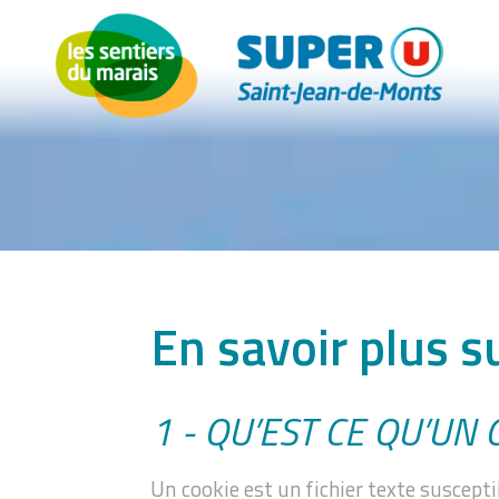
En savoir plus s
1 - QU’EST CE QU’UN 
Un cookie est un fichier texte suscepti